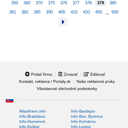
350
360
370
375
376
377
378
379
380
381
382
385
390
400
410
420
450
500
…
Pridať firmu
Zmazať
Editovať
Kontakt, reklama / Portaly.sk
Naše reklamné prvky
Všeobecné obchodné podmienky
Atlasfiriem.info
Info-Bardejov
Info-Bratislava
Info-Ban. Bystrica
Info-Humenné
Info-Komárno
Info-Košice
Info-Levice