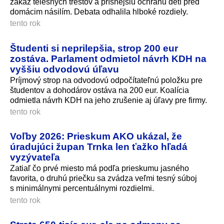
zákaz telesných trestov a prísnejšiu ochranu detí pred
domácim násilím. Debata odhalila hlboké rozdiely.
tento rok
Študenti si neprilepšia, strop 200 eur
zostáva. Parlament odmietol návrh KDH na
vyššiu odvodovú úľavu
Príjmový strop na odvodovú odpočítateľnú položku pre
študentov a dohodárov ostáva na 200 eur. Koalícia
odmietla návrh KDH na jeho zrušenie aj úľavy pre firmy.
tento rok
Voľby 2026: Prieskum AKO ukázal, že
úradujúci župan Trnka len ťažko hľadá
vyzývateľa
Zatiaľ čo prvé miesto má podľa prieskumu jasného
favorita, o druhú priečku sa zvádza veľmi tesný súboj
s minimálnymi percentuálnymi rozdielmi.
tento rok