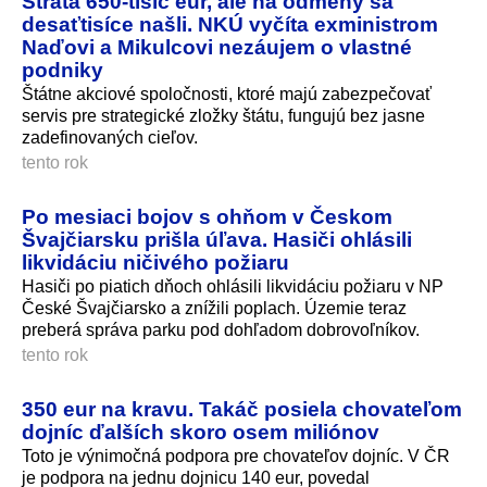
Strata 650-tisíc eur, ale na odmeny sa
desaťtisíce našli. NKÚ vyčíta exministrom
Naďovi a Mikulcovi nezáujem o vlastné
podniky
Štátne akciové spoločnosti, ktoré majú zabezpečovať
servis pre strategické zložky štátu, fungujú bez jasne
zadefinovaných cieľov.
tento rok
Po mesiaci bojov s ohňom v Českom
Švajčiarsku prišla úľava. Hasiči ohlásili
likvidáciu ničivého požiaru
Hasiči po piatich dňoch ohlásili likvidáciu požiaru v NP
České Švajčiarsko a znížili poplach. Územie teraz
preberá správa parku pod dohľadom dobrovoľníkov.
tento rok
350 eur na kravu. Takáč posiela chovateľom
dojníc ďalších skoro osem miliónov
Toto je výnimočná podpora pre chovateľov dojníc. V ČR
je podpora na jednu dojnicu 140 eur, povedal