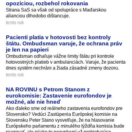
opozíciou, rozbehol rokovania
Strana SaS sa však od spolupráce s Maďarskou
alianciou dlhodobo dištancuje.
tento rok
Pacienti platia v hotovosti bez kontroly
štátu. Ombudsman varuje, že ochrana práv
je len na papieri
Ombudsman odhaľuje vážne limity štátu pri kontrole
hotovostných platieb v ambulanciách. Varuje, že pacienta
dnes systém nechráni a žiada zásadné zmeny dozoru.
tento rok
NA ROVINU s Petrom Stanom z
eurokomisie: Zastavenie eurofondov je
možné, ale nie hneď
Ako ďaleko sme od reálneho zastavenia eurofondov pre
Slovensko? Vedúci Zastúpenia Európskej komisie na
Slovensku Peter Stano vysvetľuje, že na hlasovanie
Európskeho parlamentu z minulého týždňa komisia bude
reagovať, ale nijako to neovplyvní už prebiehajúce