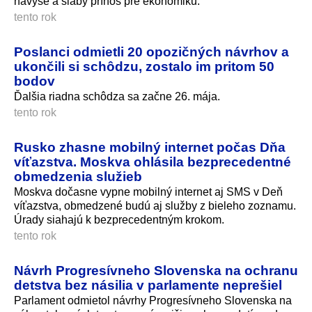
navyše a slabý prínos pre ekonomiku.
tento rok
Poslanci odmietli 20 opozičných návrhov a
ukončili si schôdzu, zostalo im pritom 50
bodov
Ďalšia riadna schôdza sa začne 26. mája.
tento rok
Rusko zhasne mobilný internet počas Dňa
víťazstva. Moskva ohlásila bezprecedentné
obmedzenia služieb
Moskva dočasne vypne mobilný internet aj SMS v Deň
víťazstva, obmedzené budú aj služby z bieleho zoznamu.
Úrady siahajú k bezprecedentným krokom.
tento rok
Návrh Progresívneho Slovenska na ochranu
detstva bez násilia v parlamente neprešiel
Parlament odmietol návrhy Progresívneho Slovenska na