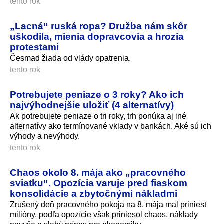
tento rok
„Lacná“ ruská ropa? Družba nám skôr
uškodila, mienia dopravcovia a hrozia
protestami
Česmad žiada od vlády opatrenia.
tento rok
Potrebujete peniaze o 3 roky? Ako ich
najvýhodnejšie uložiť (4 alternatívy)
Ak potrebujete peniaze o tri roky, trh ponúka aj iné
alternatívy ako termínované vklady v bankách. Aké sú ich
výhody a nevýhody.
tento rok
Chaos okolo 8. mája ako „pracovného
sviatku“. Opozícia varuje pred fiaskom
konsolidácie a zbytočnými nákladmi
Zrušený deň pracovného pokoja na 8. mája mal priniesť
milióny, podľa opozície však priniesol chaos, náklady