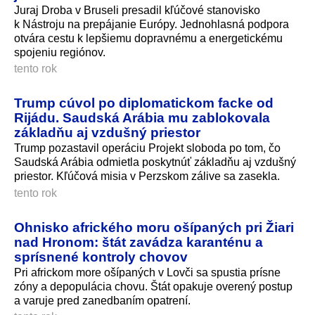
Juraj Droba v Bruseli presadil kľúčové stanovisko
k Nástroju na prepájanie Európy. Jednohlasná podpora
otvára cestu k lepšiemu dopravnému a energetickému
spojeniu regiónov.
tento rok
Trump cúvol po diplomatickom facke od
Rijádu. Saudská Arábia mu zablokovala
základňu aj vzdušný priestor
Trump pozastavil operáciu Projekt sloboda po tom, čo
Saudská Arábia odmietla poskytnúť základňu aj vzdušný
priestor. Kľúčová misia v Perzskom zálive sa zasekla.
tento rok
Ohnisko afrického moru ošípaných pri Žiari
nad Hronom: štát zavádza karanténu a
sprísnené kontroly chovov
Pri africkom more ošípaných v Lovči sa spustia prísne
zóny a depopulácia chovu. Štát opakuje overený postup
a varuje pred zanedbaním opatrení.