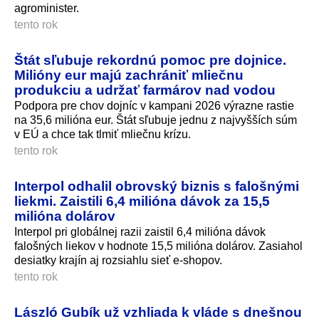
agrominister.
tento rok
Štát sľubuje rekordnú pomoc pre dojnice.
Milióny eur majú zachrániť mliečnu
produkciu a udržať farmárov nad vodou
Podpora pre chov dojníc v kampani 2026 výrazne rastie
na 35,6 milióna eur. Štát sľubuje jednu z najvyšších súm
v EÚ a chce tak tlmiť mliečnu krízu.
tento rok
Interpol odhalil obrovský biznis s falošnými
liekmi. Zaistili 6,4 milióna dávok za 15,5
milióna dolárov
Interpol pri globálnej razii zaistil 6,4 milióna dávok
falošných liekov v hodnote 15,5 milióna dolárov. Zasiahol
desiatky krajín aj rozsiahlu sieť e-shopov.
tento rok
László Gubík už vzhliada k vláde s dnešnou