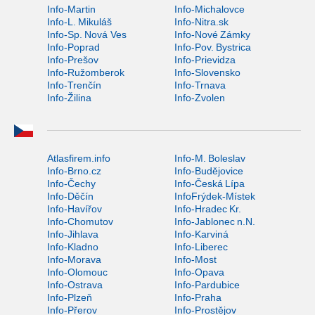
Info-Martin
Info-Michalovce
Info-L. Mikuláš
Info-Nitra.sk
Info-Sp. Nová Ves
Info-Nové Zámky
Info-Poprad
Info-Pov. Bystrica
Info-Prešov
Info-Prievidza
Info-Ružomberok
Info-Slovensko
Info-Trenčín
Info-Trnava
Info-Žilina
Info-Zvolen
Atlasfirem.info
Info-M. Boleslav
Info-Brno.cz
Info-Budějovice
Info-Čechy
Info-Česká Lípa
Info-Děčín
InfoFrýdek-Místek
Info-Havířov
Info-Hradec Kr.
Info-Chomutov
Info-Jablonec n.N.
Info-Jihlava
Info-Karviná
Info-Kladno
Info-Liberec
Info-Morava
Info-Most
Info-Olomouc
Info-Opava
Info-Ostrava
Info-Pardubice
Info-Plzeň
Info-Praha
Info-Přerov
Info-Prostějov