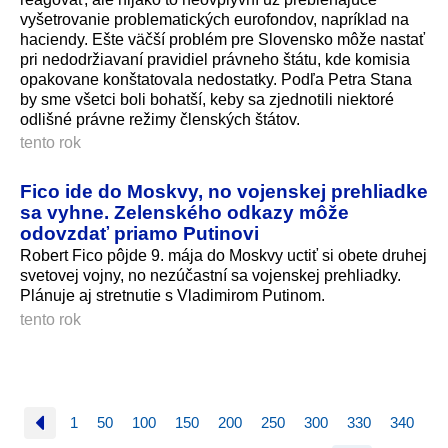
vyšetrovanie problematických eurofondov, napríklad na
haciendy. Ešte väčší problém pre Slovensko môže nastať
pri nedodržiavaní pravidiel právneho štátu, kde komisia
opakovane konštatovala nedostatky. Podľa Petra Stana
by sme všetci boli bohatší, keby sa zjednotili niektoré
odlišné právne režimy členských štátov.
tento rok
Fico ide do Moskvy, no vojenskej prehliadke
sa vyhne. Zelenského odkazy môže
odovzdať priamo Putinovi
Robert Fico pôjde 9. mája do Moskvy uctiť si obete druhej
svetovej vojny, no nezúčastní sa vojenskej prehliadky.
Plánuje aj stretnutie s Vladimirom Putinom.
tento rok
1
50
100
150
200
250
300
330
340