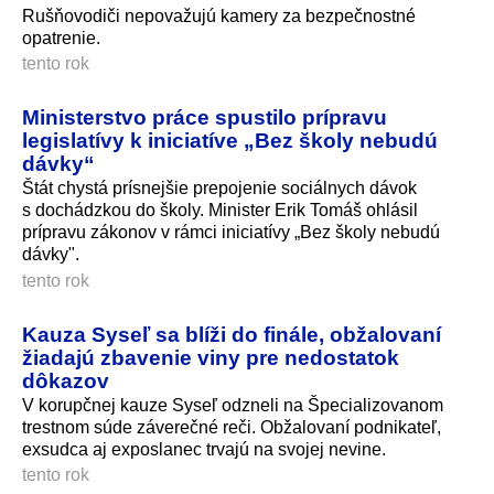
Rušňovodiči nepovažujú kamery za bezpečnostné
opatrenie.
tento rok
Ministerstvo práce spustilo prípravu
legislatívy k iniciatíve „Bez školy nebudú
dávky“
Štát chystá prísnejšie prepojenie sociálnych dávok
s dochádzkou do školy. Minister Erik Tomáš ohlásil
prípravu zákonov v rámci iniciatívy „Bez školy nebudú
dávky".
tento rok
Kauza Syseľ sa blíži do finále, obžalovaní
žiadajú zbavenie viny pre nedostatok
dôkazov
V korupčnej kauze Syseľ odzneli na Špecializovanom
trestnom súde záverečné reči. Obžalovaní podnikateľ,
exsudca aj exposlanec trvajú na svojej nevine.
tento rok