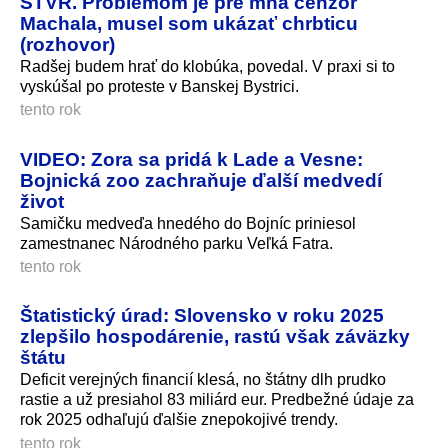
STVR. Problémom je pre mňa cenzor
Machala, musel som ukázať chrbticu
(rozhovor)
Radšej budem hrať do klobúka, povedal. V praxi si to
vyskúšal po proteste v Banskej Bystrici.
tento rok
VIDEO: Zora sa pridá k Lade a Vesne:
Bojnická zoo zachraňuje ďalší medvedí
život
Samičku medveďa hnedého do Bojníc priniesol
zamestnanec Národného parku Veľká Fatra.
tento rok
Štatistický úrad: Slovensko v roku 2025
zlepšilo hospodárenie, rastú však záväzky
štátu
Deficit verejných financií klesá, no štátny dlh prudko
rastie a už presiahol 83 miliárd eur. Predbežné údaje za
rok 2025 odhaľujú ďalšie znepokojivé trendy.
tento rok