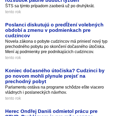
rozsudok padne budúci týždeň
ŠTS sa týmto prípadom zaoberá už po druhýkrát.
tento rok
Poslanci diskutujú o predĺžení volebných
období a zmenu v podmienkach pre
cudzincov
Novela zákona o pobyte cudzincov má priniesť nový typ
prechodného pobytu po skončení dočasného útočiska.
Mení aj podmienky pre podnikajúcich cudzincov.
tento rok
Koniec dočasného útočiska? Cudzinci by
po novom mohli plynule prejsť na
prechodný pobyt
Parlamentu ostáva na programe schôdze ešte viacero
vládnych i poslaneckých návrhov.
tento rok
Herec Ondřej Daniš odmietol prácu pre