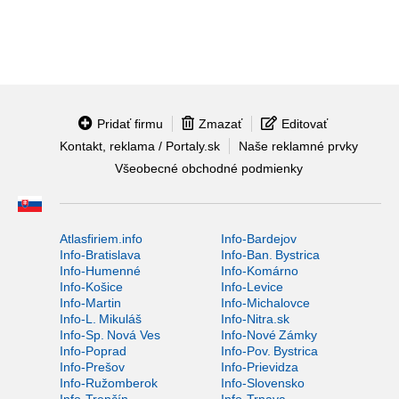
Pridať firmu
Zmazať
Editovať
Kontakt, reklama / Portaly.sk
Naše reklamné prvky
Všeobecné obchodné podmienky
Atlasfiriem.info
Info-Bardejov
Info-Bratislava
Info-Ban. Bystrica
Info-Humenné
Info-Komárno
Info-Košice
Info-Levice
Info-Martin
Info-Michalovce
Info-L. Mikuláš
Info-Nitra.sk
Info-Sp. Nová Ves
Info-Nové Zámky
Info-Poprad
Info-Pov. Bystrica
Info-Prešov
Info-Prievidza
Info-Ružomberok
Info-Slovensko
Info-Trenčín
Info-Trnava