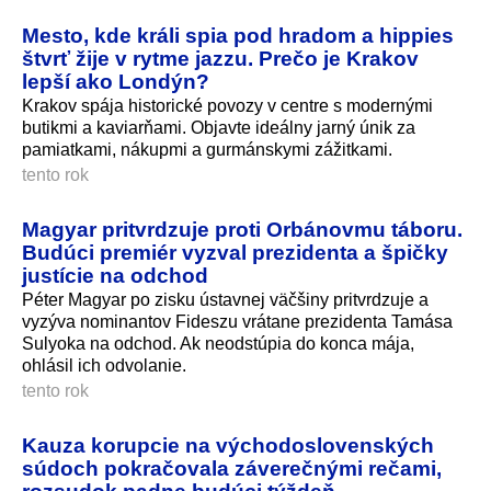
Mesto, kde králi spia pod hradom a hippies
štvrť žije v rytme jazzu. Prečo je Krakov
lepší ako Londýn?
Krakov spája historické povozy v centre s modernými
butikmi a kaviarňami. Objavte ideálny jarný únik za
pamiatkami, nákupmi a gurmánskymi zážitkami.
tento rok
Magyar pritvrdzuje proti Orbánovmu táboru.
Budúci premiér vyzval prezidenta a špičky
justície na odchod
Péter Magyar po zisku ústavnej väčšiny pritvrdzuje a
vyzýva nominantov Fideszu vrátane prezidenta Tamása
Sulyoka na odchod. Ak neodstúpia do konca mája,
ohlásil ich odvolanie.
tento rok
Kauza korupcie na východoslovenských
súdoch pokračovala záverečnými rečami,