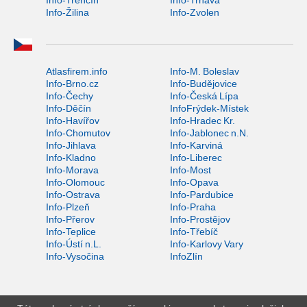
Info-Žilina
Info-Zvolen
Atlasfirem.info
Info-M. Boleslav
Info-Brno.cz
Info-Budějovice
Info-Čechy
Info-Česká Lípa
Info-Děčín
InfoFrýdek-Místek
Info-Havířov
Info-Hradec Kr.
Info-Chomutov
Info-Jablonec n.N.
Info-Jihlava
Info-Karviná
Info-Kladno
Info-Liberec
Info-Morava
Info-Most
Info-Olomouc
Info-Opava
Info-Ostrava
Info-Pardubice
Info-Plzeň
Info-Praha
Info-Přerov
Info-Prostějov
Info-Teplice
Info-Třebíč
Info-Ústí n.L.
Info-Karlovy Vary
Info-Vysočina
InfoZlín