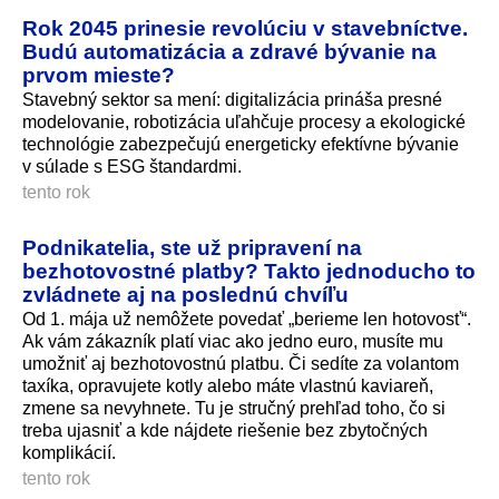
Rok 2045 prinesie revolúciu v stavebníctve.
Budú automatizácia a zdravé bývanie na
prvom mieste?
Stavebný sektor sa mení: digitalizácia prináša presné
modelovanie, robotizácia uľahčuje procesy a ekologické
technológie zabezpečujú energeticky efektívne bývanie
v súlade s ESG štandardmi.
tento rok
Podnikatelia, ste už pripravení na
bezhotovostné platby? Takto jednoducho to
zvládnete aj na poslednú chvíľu
Od 1. mája už nemôžete povedať „berieme len hotovosť“.
Ak vám zákazník platí viac ako jedno euro, musíte mu
umožniť aj bezhotovostnú platbu. Či sedíte za volantom
taxíka, opravujete kotly alebo máte vlastnú kaviareň,
zmene sa nevyhnete. Tu je stručný prehľad toho, čo si
treba ujasniť a kde nájdete riešenie bez zbytočných
komplikácií.
tento rok