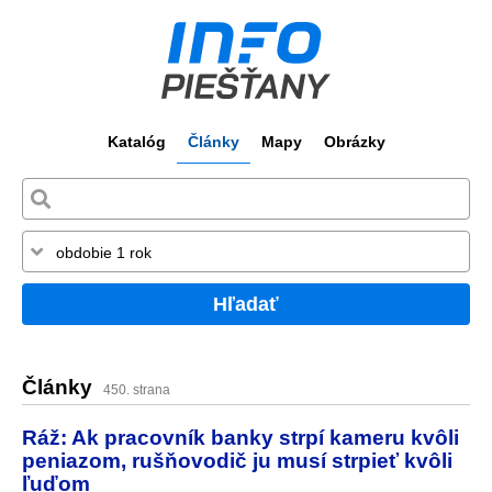
Katalóg
Články
Mapy
Obrázky
Hľadať
Články
450. strana
Ráž: Ak pracovník banky strpí kameru kvôli
peniazom, rušňovodič ju musí strpieť kvôli
ľuďom