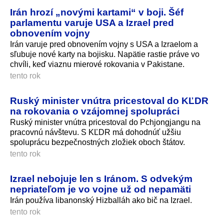
Irán hrozí „novými kartami“ v boji. Šéf
parlamentu varuje USA a Izrael pred
obnovením vojny
Irán varuje pred obnovením vojny s USA a Izraelom a
sľubuje nové karty na bojisku. Napätie rastie práve vo
chvíli, keď viaznu mierové rokovania v Pakistane.
tento rok
Ruský minister vnútra pricestoval do KĽDR
na rokovania o vzájomnej spolupráci
Ruský minister vnútra pricestoval do Pchjongjangu na
pracovnú návštevu. S KĽDR má dohodnúť užšiu
spoluprácu bezpečnostných zložiek oboch štátov.
tento rok
Izrael nebojuje len s Iránom. S odvekým
nepriateľom je vo vojne už od nepamäti
Irán používa libanonský Hizballáh ako bič na Izrael.
tento rok