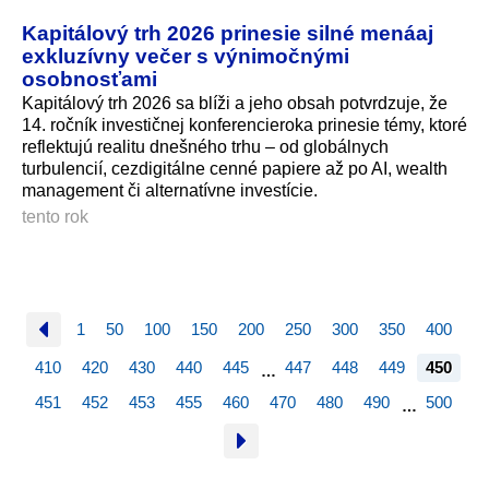
Kapitálový trh 2026 prinesie silné menáaj
exkluzívny večer s výnimočnými
osobnosťami
Kapitálový trh 2026 sa blíži a jeho obsah potvrdzuje, že
14. ročník investičnej konferencieroka prinesie témy, ktoré
reflektujú realitu dnešného trhu – od globálnych
turbulencií, cezdigitálne cenné papiere až po AI, wealth
management či alternatívne investície.
tento rok
1
50
100
150
200
250
300
350
400
410
420
430
440
445
447
448
449
450
…
451
452
453
455
460
470
480
490
500
…