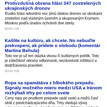
Protivzdušná obrana hlási 347 zostrelených
ukrajinských dronov
Rusko hlási rekordnú noc plnú útokov dronov so stovkami
zostrelov nad vlastným územím a okupovaným Krymom.
Moskvu podľa úradov ochránili dve strely.
tento rok
Kašlite na kultúru, ak chcete. No nebuďte
prekvapení, ak prídete o slobodu (komentár
Martina Behula)
Toto nie je už len otázka vkusu či kultúrnych politík. Toto
je záležitosť obrany odbornosti, nezávislosti inštitúcií a
dodržiavania pravidiel.
tento rok
Ropa sa spamätáva z hlbokého prepadu.
Signály možného mieru medzi USA a Iránom
rozhýbali trhy po celom svete
Ceny ropy po prudkom prepade opäť rastú a mažú časť
strát z predchádzajúceho dňa. Trhy sledujú vývoj