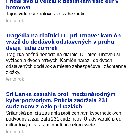
Pridal svoju verziu k desiatkam tisíc eur v
hotovosti
Tajné video si zhotovil ako zábezpeku.
tento rok
Tragédia na diaľnici D1 pri Trnave: kamión
vrazil do dodávok odstavených v pruhu,
dvaja ľudia zomreli
Tragická nočná nehoda na diaľnici D1 pred Trnavou si
vyžiadala dvoch mŕtvych. Kamión narazil do dvoch
odstavených dodávok a miesto zabezpečovali záchranné
zložky.
tento rok
Srí Lanka zasiahla proti medzinárodným
kyberpodvodom. Polícia zadržala 231
cudzincov z Ázie pri raziách
Srílanská polícia zasiahla proti centrám kybernetických
podvodov a zadržala 231 cudzincov. Úrady varujú pred
miliardovými stratami obetí po celom svete.
tento rok