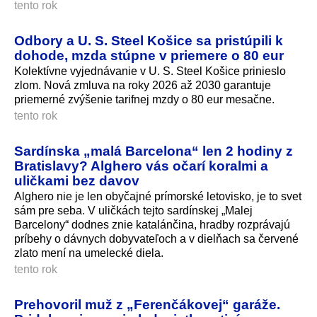
tento rok
Odbory a U. S. Steel Košice sa pristúpili k
dohode, mzda stúpne v priemere o 80 eur
Kolektívne vyjednávanie v U. S. Steel Košice prinieslo
zlom. Nová zmluva na roky 2026 až 2030 garantuje
priemerné zvýšenie tarifnej mzdy o 80 eur mesačne.
tento rok
Sardínska „malá Barcelona“ len 2 hodiny z
Bratislavy? Alghero vás očarí koralmi a
uličkami bez davov
Alghero nie je len obyčajné prímorské letovisko, je to svet
sám pre seba. V uličkách tejto sardínskej „Malej
Barcelony“ dodnes znie katalánčina, hradby rozprávajú
príbehy o dávnych dobyvateľoch a v dielňach sa červené
zlato mení na umelecké diela.
tento rok
Prehovoril muž z „Ferenčákovej“ garáže.