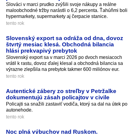
Slováci v marci prudko zvýšili svoje nákupy a reálne
maloobchodné tržby narástli o 6,2 percenta. Ťahúňmi boli
hypermarkety, supermarkety aj čerpacie stanice.
tento rok
Slovenský export sa odráža od dna, dovoz
štvrtý mesiac klesá. Obchodná bilancia
hlási prekvapivý prebytok
Slovenský export sa v marci 2026 po dvoch mesiacoch
vrátil k rastu, dovoz ďalej klesal a obchodná bilancia sa
výrazne zlepšila na prebytok takmer 600 miliónov eur.
tento rok
Autentické zábery zo streľby v Petržalke
dokumentujú zásah policajtov v civile
Policajti sa snažili zastaviť vodiča, ktorý sa dal na útek po
autonehode.
tento rok
Noc plná výbuchov nad Ruskom.