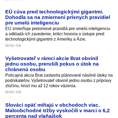
EÚ cúva pred technologickými gigantmi.
Dohodla sa na zmiernení prísnych pravidiel
pre umelú inteligenciu
EÚ zmierňuje prelomové pravidlá pre umelú inteligenciu
a odkladá ich zavedenie, kritici hovoria o ústupe pred
technologickými gigantmi z Ameriky a Ázie.
tento rok
Vyšetrovateľ v rámci akcie Brat obvinil
jednu osobu, prerušili pokus o útok na
chránenú osobu
Policajná akcia Brat zastavila plánované násilné útoky na
podnikateľov. Vyšetrovateľ obvinil jednu osobu z prípravy
zločinu, hrozí mu až 12 rokov väzenia.
tento rok
Slováci opäť míňajú v obchodoch viac.
Maloobchodné tržby vyskočili v marci o 6,2
percenta nad vlaňajšok