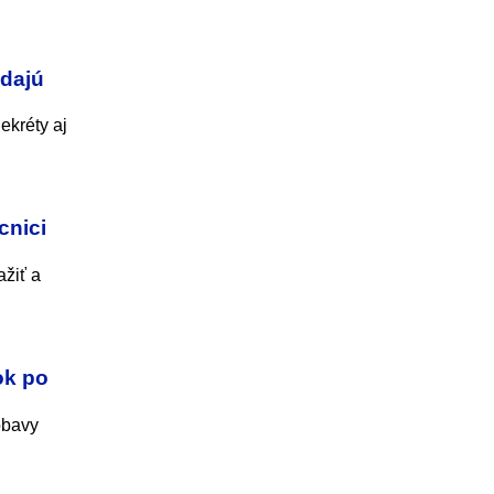
údajú
ekréty aj
cnici
ažiť a
ok po
obavy