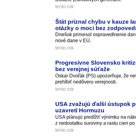
tento rok
Štát priznal chybu v kauze l
otázky o moci bez zodpovedn
Dnešok priniesol ospravedlnenie dania
nové dane v EÚ.
tento rok
Progresívne Slovensko kriti
bez verejnej súťaže
Oskar Dvořák (PS) upozorňuje, že netr
prehĺbiť nedôveru verejnosti.
tento rok
USA zvažujú ďalší ústupok pr
uzavretí Hormuzu
USA plánujú predĺžiť výnimku na nák
z nedostatku suroviny a rastu cien po
tento rok