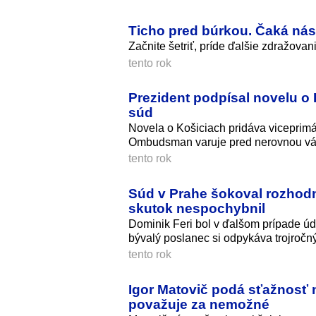
Ticho pred búrkou. Čaká nás
Začnite šetriť, príde ďalšie zdražova
tento rok
Prezident podpísal novelu o
súd
Novela o Košiciach pridáva viceprimá
Ombudsman varuje pred nerovnou váh
tento rok
Súd v Prahe šokoval rozhodnu
skutok nespochybnil
Dominik Feri bol v ďalšom prípade úda
bývalý poslanec si odpykáva trojročný 
tento rok
Igor Matovič podá sťažnosť 
považuje za nemožné