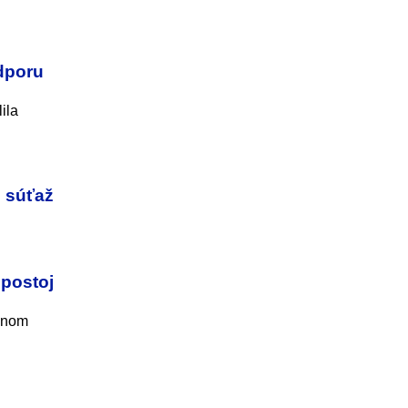
dporu
ila
ú súťaž
 postoj
monom