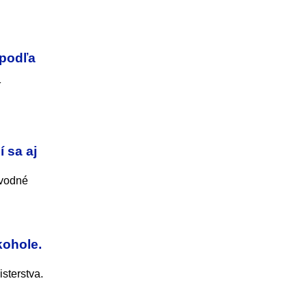
 podľa
í
 sa aj
ôvodné
kohole.
sterstva.