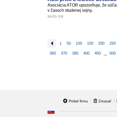
Asociácia ATOR upozorňuje, že súčasn
v časoch studenej vojny.
tento rok
1
50
100
150
200
250
360
370
380
400
450
500
…
Pridať firmu
Zmazať