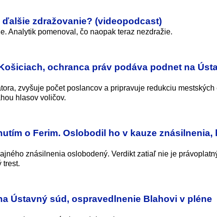
 ďalšie zdražovanie? (videopodcast)
nie. Analytik pomenoval, čo naopak teraz nezdražie.
 Košiciach, ochranca práv podáva podnet na Úst
tora, zvyšuje počet poslancov a pripravuje redukciu mestských č
ou hlasov voličov.
tím o Ferim. Oslobodil ho v kauze znásilnenia, 
jného znásilnenia oslobodený. Verdikt zatiaľ nie je právoplatn
trest.
na Ústavný súd, ospravedlnenie Blahovi v pléne