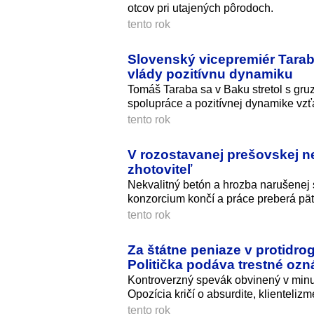
otcov pri utajených pôrodoch.
tento rok
Slovenský vicepremiér Tarab
vlády pozitívnu dynamiku
Tomáš Taraba sa v Baku stretol s gru
spolupráce a pozitívnej dynamike vzť
tento rok
V rozostavanej prešovskej ne
zhotoviteľ
Nekvalitný betón a hrozba narušenej
konzorcium končí a práce preberá pä
tento rok
Za štátne peniaze v protidro
Politička podáva trestné oz
Kontroverzný spevák obvinený v minul
Opozícia kričí o absurdite, klienteliz
tento rok