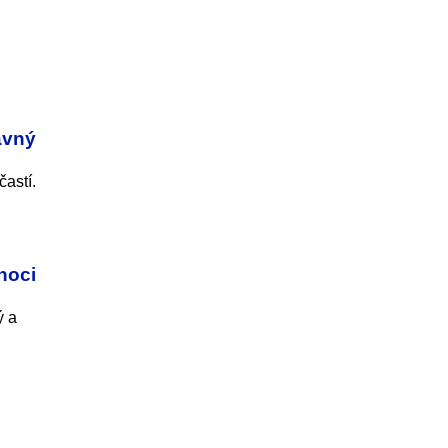
avný
astí.
hoci
ý a