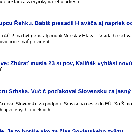
uroposlanca za výroky na jeho adresu.
upcu Řehku. Babiš presadil Hlaváča aj napriek o
 AČR má byť generálporučík Miroslav Hlaváč. Vláda ho schvál
ovo bude mať prezident.
e: Zbúrať musia 23 stĺpov, Kaliňák vyhlási nov
ť.
oru Srbska. Vučič poďakoval Slovensku za jasný
oďakoval Slovensku za podporu Srbska na ceste do EÚ. So Ši
h aj zelených projektoch.
cie. Je to horšie ako za čias Sovietskeho zväzu