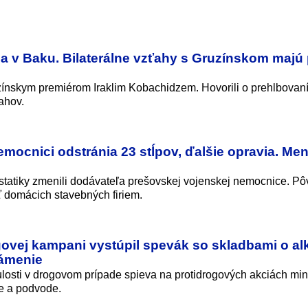
a v Baku. Bilaterálne vzťahy s Gruzínskom majú
zínskym premiérom Iraklim Kobachidzem. Hovorili o prehlbovan
ahov.
mocnici odstránia 23 stĺpov, ďalšie opravia. Mení
 statiky zmenili dodávateľa prešovskej vojenskej nemocnice. P
ť domácich stavebných firiem.
govej kampani vystúpil spevák so skladbami o al
námenie
osti v drogovom prípade spieva na protidrogových akciách mini
me a podvode.