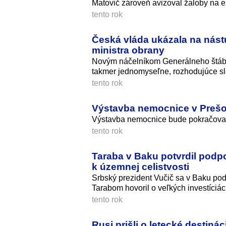
Matovič zároveň avizoval žaloby na e
tento rok
Česká vláda ukázala na nást
ministra obrany
Novým náčelníkom Generálneho štábu
takmer jednomyseľne, rozhodujúce sl
tento rok
Výstavba nemocnice v Prešov
Výstavba nemocnice bude pokračova
tento rok
Taraba v Baku potvrdil podp
k územnej celistvosti
Srbský prezident Vučič sa v Baku p
Tarabom hovoril o veľkých investíciác
tento rok
Rusi prišli o letecké destiná