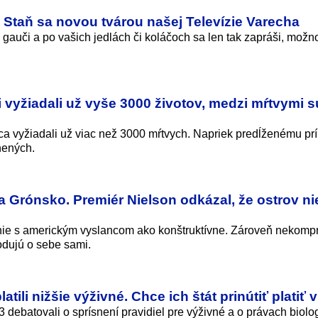
! Staň sa novou tvárou našej Televízie Varecha
a gauči a po vašich jedlách či koláčoch sa len tak zapráši, možn
i vyžiadali už vyše 3000 životov, medzi mŕtvymi s
rca vyžiadali už viac než 3000 mŕtvych. Napriek predĺženému pr
nených.
Grónsko. Premiér Nielson odkázal, že ostrov nie
anie s americkým vyslancom ako konštruktívne. Zároveň nekom
odujú o sebe sami.
atili nižšie výživné. Chce ich štát prinútiť platiť 
debatovali o sprísnení pravidiel pre výživné a o právach biolo