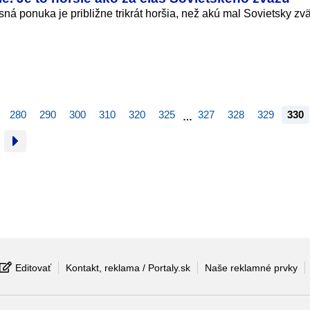
á ponuka je približne trikrát horšia, než akú mal Sovietsky zv
280
290
300
310
320
325
327
328
329
330
…
Editovať
Kontakt, reklama / Portaly.sk
Naše reklamné prvky