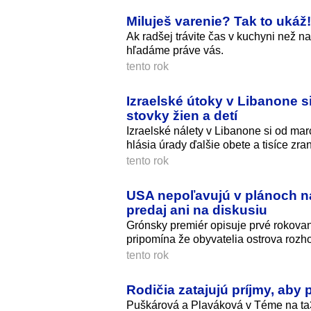
Miluješ varenie? Tak to ukáž
Ak radšej trávite čas v kuchyni než n
hľadáme práve vás.
tento rok
Izraelské útoky v Libanone s
stovky žien a detí
Izraelské nálety v Libanone si od ma
hlásia úrady ďalšie obete a tisíce zra
tento rok
USA nepoľavujú v plánoch na 
predaj ani na diskusiu
Grónsky premiér opisuje prvé rokov
pripomína že obyvatelia ostrova rozh
tento rok
Rodičia zatajujú príjmy, aby pl
Puškárová a Plaváková v Téme na ta3 