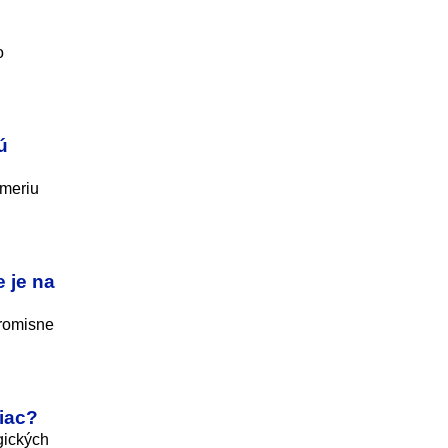
o
ú
ímeriu
 je na
promisne
viac?
gických