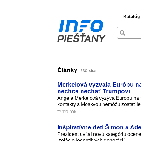
Katalóg
Články
330. strana
Merkelová vyzvala Európu na 
nechce nechať Trumpovi
Angela Merkelová vyzýva Európu na sil
kontakty s Moskvou nemôžu zostať l
tento rok
Inšpiratívne deti Šimon a Ade
Prezident uvítal novú kategóriu ocene
izolácie jednotlivých generácií.