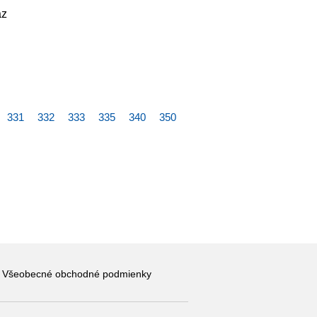
äz
331
332
333
335
340
350
Všeobecné obchodné podmienky