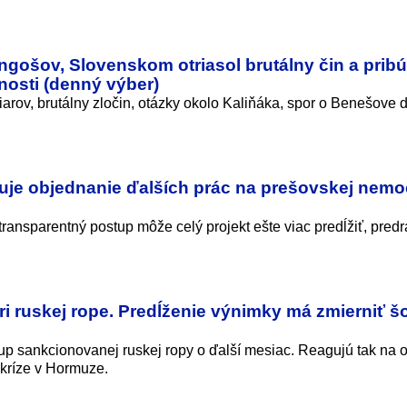
angošov, Slovenskom otriasol brutálny čin a prib
osti (denný výber)
rov, brutálny zločin, otázky okolo Kaliňáka, spor o Benešove d
zuje objednanie ďalších prác na prešovskej nemo
ansparentný postup môže celý projekt ešte viac predĺžiť, predr
i ruskej rope. Predĺženie výnimky má zmierniť š
up sankcionovanej ruskej ropy o ďalší mesiac. Reagujú tak na 
 kríze v Hormuze.