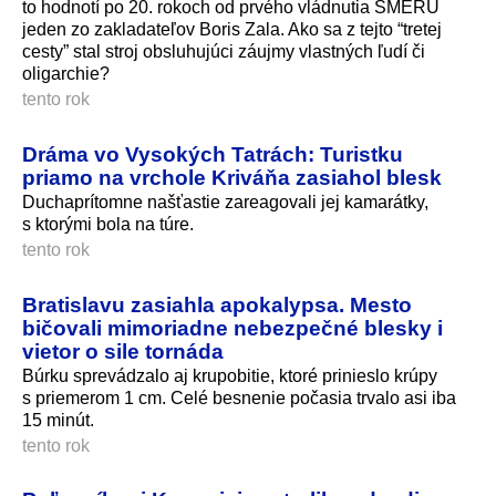
to hodnotí po 20. rokoch od prvého vládnutia SMERU
jeden zo zakladateľov Boris Zala. Ako sa z tejto “tretej
cesty” stal stroj obsluhujúci záujmy vlastných ľudí či
oligarchie?
tento rok
Dráma vo Vysokých Tatrách: Turistku
priamo na vrchole Kriváňa zasiahol blesk
Duchaprítomne našťastie zareagovali jej kamarátky,
s ktorými bola na túre.
tento rok
Bratislavu zasiahla apokalypsa. Mesto
bičovali mimoriadne nebezpečné blesky i
vietor o sile tornáda
Búrku sprevádzalo aj krupobitie, ktoré prinieslo krúpy
s priemerom 1 cm. Celé besnenie počasia trvalo asi iba
15 minút.
tento rok