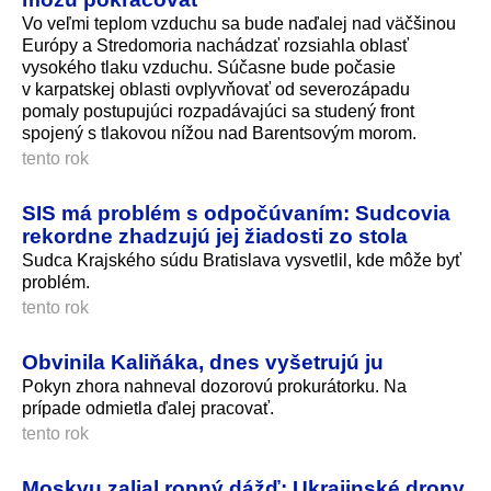
Vo veľmi teplom vzduchu sa bude naďalej nad väčšinou
Európy a Stredomoria nachádzať rozsiahla oblasť
vysokého tlaku vzduchu. Súčasne bude počasie
v karpatskej oblasti ovplyvňovať od severozápadu
pomaly postupujúci rozpadávajúci sa studený front
spojený s tlakovou nížou nad Barentsovým morom.
tento rok
SIS má problém s odpočúvaním: Sudcovia
rekordne zhadzujú jej žiadosti zo stola
Sudca Krajského súdu Bratislava vysvetlil, kde môže byť
problém.
tento rok
Obvinila Kaliňáka, dnes vyšetrujú ju
Pokyn zhora nahneval dozorovú prokurátorku. Na
prípade odmietla ďalej pracovať.
tento rok
Moskvu zalial ropný dážď: Ukrajinské drony