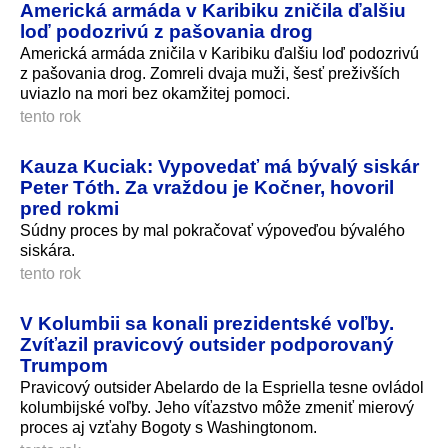
Americká armáda v Karibiku zničila ďalšiu
loď podozrivú z pašovania drog
Americká armáda zničila v Karibiku ďalšiu loď podozrivú
z pašovania drog. Zomreli dvaja muži, šesť preživších
uviazlo na mori bez okamžitej pomoci.
tento rok
Kauza Kuciak: Vypovedať má bývalý siskár
Peter Tóth. Za vraždou je Kočner, hovoril
pred rokmi
Súdny proces by mal pokračovať výpoveďou bývalého
siskára.
tento rok
V Kolumbii sa konali prezidentské voľby.
Zvíťazil pravicový outsider podporovaný
Trumpom
Pravicový outsider Abelardo de la Espriella tesne ovládol
kolumbijské voľby. Jeho víťazstvo môže zmeniť mierový
proces aj vzťahy Bogoty s Washingtonom.