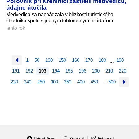
Poľovník pri Kremnici zastrelil medvedicu,
údajne útočila
Medvedica sa nachádzala v blízkosti turistického
chodníka spolu s jedným tohtoročným mláďaťom.
tento rok
1
50
100
150
160
170
180
190
…
191
192
193
194
195
196
200
210
220
230
240
250
300
350
400
450
500
…
Pridať firmu
Zmazať
Editovať