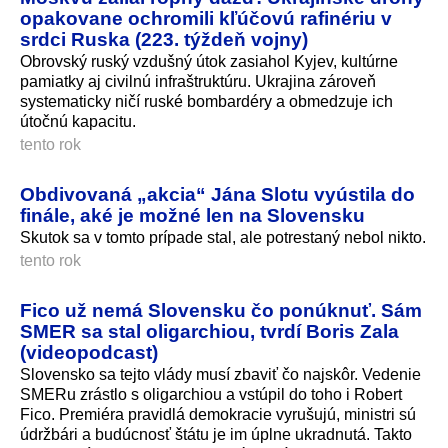
opakovane ochromili kľúčovú rafinériu v
srdci Ruska (223. týždeň vojny)
Obrovský ruský vzdušný útok zasiahol Kyjev, kultúrne
pamiatky aj civilnú infraštruktúru. Ukrajina zároveň
systematicky ničí ruské bombardéry a obmedzuje ich
útočnú kapacitu.
tento rok
Obdivovaná „akcia“ Jána Slotu vyústila do
finále, aké je možné len na Slovensku
Skutok sa v tomto prípade stal, ale potrestaný nebol nikto.
tento rok
Fico už nemá Slovensku čo ponúknuť. Sám
SMER sa stal oligarchiou, tvrdí Boris Zala
(videopodcast)
Slovensko sa tejto vlády musí zbaviť čo najskôr. Vedenie
SMERu zrástlo s oligarchiou a vstúpil do toho i Robert
Fico. Premiéra pravidlá demokracie vyrušujú, ministri sú
údržbári a budúcnosť štátu je im úplne ukradnutá. Takto