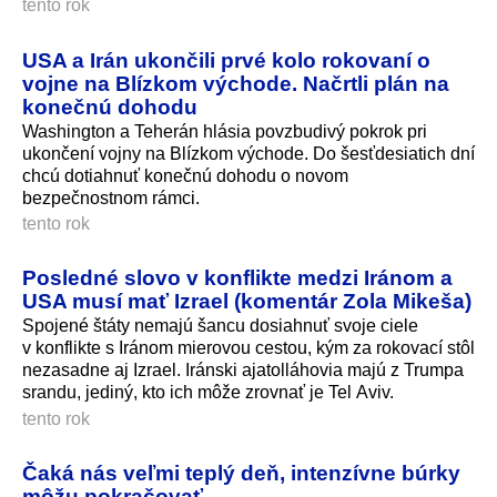
tento rok
USA a Irán ukončili prvé kolo rokovaní o
vojne na Blízkom východe. Načrtli plán na
konečnú dohodu
Washington a Teherán hlásia povzbudivý pokrok pri
ukončení vojny na Blízkom východe. Do šesťdesiatich dní
chcú dotiahnuť konečnú dohodu o novom
bezpečnostnom rám­ci.
tento rok
Posledné slovo v konflikte medzi Iránom a
USA musí mať Izrael (komentár Zola Mikeša)
Spojené štáty nemajú šancu dosiahnuť svoje ciele
v konflikte s Iránom mierovou cestou, kým za rokovací stôl
nezasadne aj Izrael. Iránski ajatolláhovia majú z Trumpa
srandu, jediný, kto ich môže zrovnať je Tel Aviv.
tento rok
Čaká nás veľmi teplý deň, intenzívne búrky
môžu pokračovať