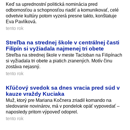
Keď sa uprednostní politická nominácia pred
odbornosťou a schopnosťou riadiť a komunikovať, celé
odvetvie kultúry potom vyzerá presne takto, konštatuje
Eva Pavlíková.
tento rok
Streľba na strednej škole v centrálnej časti
Filipín si vyžiadala najmenej tri obete
Streľba na strednej škole v meste Tacloban na Filipínach
si vyžiadala tri obete a piatich zranených. Motív činu
zostáva nejasný.
tento rok
Kľúčový svedok sa dnes vracia pred súd v
kauze vraždy Kuciaka
Muž, ktorý pre Mariana Kočnera zriadil komando na
sledovanie novinárov, má v pondelok opäť vypovedať –
naposledy pritom výpoveď odoprel.
tento rok