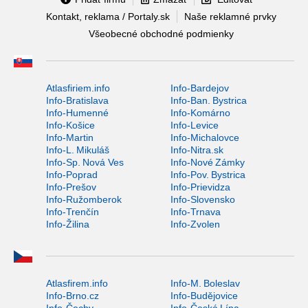
Kontakt, reklama / Portaly.sk
Naše reklamné prvky
Všeobecné obchodné podmienky
Atlasfiriem.info
Info-Bardejov
Info-Bratislava
Info-Ban. Bystrica
Info-Humenné
Info-Komárno
Info-Košice
Info-Levice
Info-Martin
Info-Michalovce
Info-L. Mikuláš
Info-Nitra.sk
Info-Sp. Nová Ves
Info-Nové Zámky
Info-Poprad
Info-Pov. Bystrica
Info-Prešov
Info-Prievidza
Info-Ružomberok
Info-Slovensko
Info-Trenčín
Info-Trnava
Info-Žilina
Info-Zvolen
Atlasfirem.info
Info-M. Boleslav
Info-Brno.cz
Info-Budějovice
Info-Čechy
Info-Česká Lípa