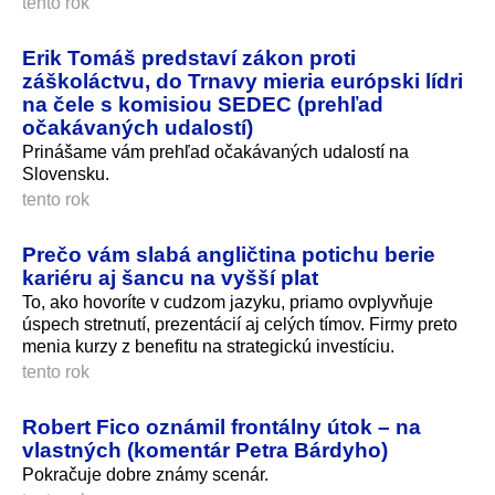
tento rok
Erik Tomáš predstaví zákon proti
záškoláctvu, do Trnavy mieria európski lídri
na čele s komisiou SEDEC (prehľad
očakávaných udalostí)
Prinášame vám prehľad očakávaných udalostí na
Slovensku.
tento rok
Prečo vám slabá angličtina potichu berie
kariéru aj šancu na vyšší plat
To, ako hovoríte v cudzom jazyku, priamo ovplyvňuje
úspech stretnutí, prezentácií aj celých tímov. Firmy preto
menia kurzy z benefitu na strategickú investíciu.
tento rok
Robert Fico oznámil frontálny útok – na
vlastných (komentár Petra Bárdyho)
Pokračuje dobre známy scenár.