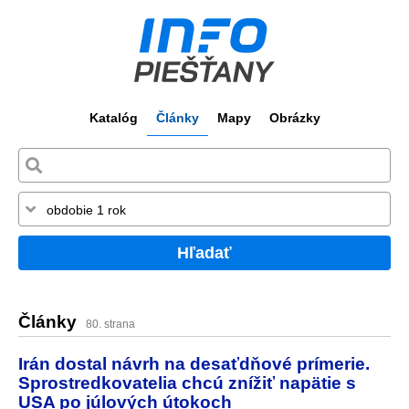
Katalóg
Články
Mapy
Obrázky
Hľadať
Články
80. strana
Irán dostal návrh na desaťdňové prímerie.
Sprostredkovatelia chcú znížiť napätie s
USA po júlových útokoch