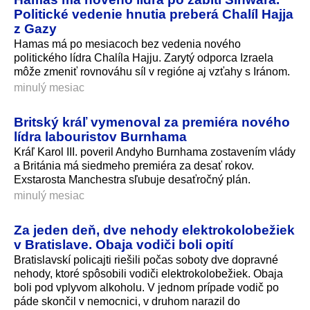
Politické vedenie hnutia preberá Chalíl Hajja
z Gazy
Hamas má po mesiacoch bez vedenia nového
politického lídra Chalíla Hajju. Zarytý odporca Izraela
môže zmeniť rovnováhu síl v regióne aj vzťahy s Iránom.
minulý mesiac
Britský kráľ vymenoval za premiéra nového
lídra labouristov Burnhama
Kráľ Karol III. poveril Andyho Burnhama zostavením vlády
a Británia má siedmeho premiéra za desať rokov.
Exstarosta Manchestra sľubuje desaťročný plán.
minulý mesiac
Za jeden deň, dve nehody elektrokolobežiek
v Bratislave. Obaja vodiči boli opití
Bratislavskí policajti riešili počas soboty dve dopravné
nehody, ktoré spôsobili vodiči elektrokolobežiek. Obaja
boli pod vplyvom alkoholu. V jednom prípade vodič po
páde skončil v nemocnici, v druhom narazil do