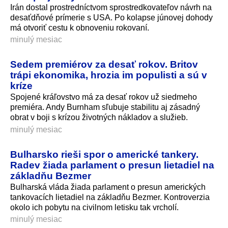
Irán dostal prostredníctvom sprostredkovateľov návrh na
desaťdňové prímerie s USA. Po kolapse júnovej dohody
má otvoriť cestu k obnoveniu rokovaní.
minulý mesiac
Sedem premiérov za desať rokov. Britov
trápi ekonomika, hrozia im populisti a sú v
kríze
Spojené kráľovstvo má za desať rokov už siedmeho
premiéra. Andy Burnham sľubuje stabilitu aj zásadný
obrat v boji s krízou životných nákladov a služieb.
minulý mesiac
Bulharsko rieši spor o americké tankery.
Radev žiada parlament o presun lietadiel na
základňu Bezmer
Bulharská vláda žiada parlament o presun amerických
tankovacích lietadiel na základňu Bezmer. Kontroverzia
okolo ich pobytu na civilnom letisku tak vrcholí.
minulý mesiac