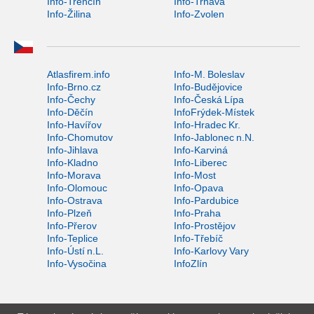
Info-Trenčín
Info-Trnava
Info-Žilina
Info-Zvolen
Atlasfirem.info
Info-M. Boleslav
Info-Brno.cz
Info-Budějovice
Info-Čechy
Info-Česká Lípa
Info-Děčín
InfoFrýdek-Místek
Info-Havířov
Info-Hradec Kr.
Info-Chomutov
Info-Jablonec n.N.
Info-Jihlava
Info-Karviná
Info-Kladno
Info-Liberec
Info-Morava
Info-Most
Info-Olomouc
Info-Opava
Info-Ostrava
Info-Pardubice
Info-Plzeň
Info-Praha
Info-Přerov
Info-Prostějov
Info-Teplice
Info-Třebíč
Info-Ústí n.L.
Info-Karlovy Vary
Info-Vysočina
InfoZlín