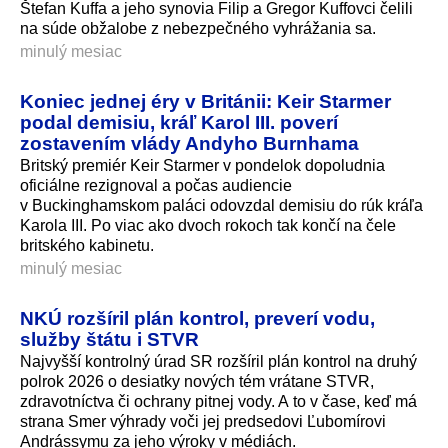
Štefan Kuffa a jeho synovia Filip a Gregor Kuffovci čelili
na súde obžalobe z nebezpečného vyhrážania sa.
minulý mesiac
Koniec jednej éry v Británii: Keir Starmer
podal demisiu, kráľ Karol III. poverí
zostavením vlády Andyho Burnhama
Britský premiér Keir Starmer v pondelok dopoludnia
oficiálne rezignoval a počas audiencie
v Buckinghamskom paláci odovzdal demisiu do rúk kráľa
Karola III. Po viac ako dvoch rokoch tak končí na čele
britského kabinetu.
minulý mesiac
NKÚ rozšíril plán kontrol, preverí vodu,
služby štátu i STVR
Najvyšší kontrolný úrad SR rozšíril plán kontrol na druhý
polrok 2026 o desiatky nových tém vrátane STVR,
zdravotníctva či ochrany pitnej vody. A to v čase, keď má
strana Smer výhrady voči jej predsedovi Ľubomírovi
Andrássymu za jeho výroky v médiách.