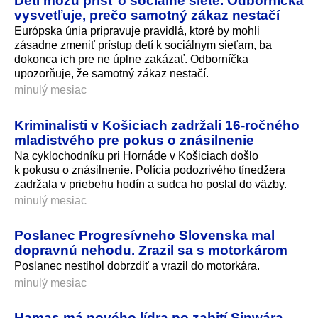
vysvetľuje, prečo samotný zákaz nestačí
Európska únia pripravuje pravidlá, ktoré by mohli
zásadne zmeniť prístup detí k sociálnym sieťam, ba
dokonca ich pre ne úplne zakázať. Odborníčka
upozorňuje, že samotný zákaz nestačí.
minulý mesiac
Kriminalisti v Košiciach zadržali 16-ročného
mladistvého pre pokus o znásilnenie
Na cyklochodníku pri Hornáde v Košiciach došlo
k pokusu o znásilnenie. Polícia podozrivého tínedžera
zadržala v priebehu hodín a sudca ho poslal do väzby.
minulý mesiac
Poslanec Progresívneho Slovenska mal
dopravnú nehodu. Zrazil sa s motorkárom
Poslanec nestihol dobrzdiť a vrazil do motorkára.
minulý mesiac
Hamas má nového lídra po zabití Sinwára.