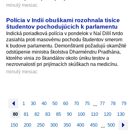
minulý mesiac
Polícia v Indii obuškami rozohnala tisíce
študentov pochodujúcich k parlamentu
Indická poriadková polícia v pondelok v Naí Dillí tvrdo
zasiahla proti masovému pochodu študentov smerom
k budove parlamentu. Demonštranti požadujú okamžité
odstúpenie ministra školstva Dharméndru Pradhána,
ktorého vinia zo škandálov okolo úniku testov a
nezrovnalostí pri prijímacích skúškach na medicínu.
minulý mesiac
1
30
40
50
60
70
75
77
78
79
…
80
81
82
83
85
90
100
110
120
130
150
200
250
300
350
400
450
500
…