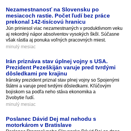
Nezamestnanosť na Slovensku po
mesiacoch rastie. Počet ľudí bez práce
prekonal 142‑tisícovú hranicu
Jún priniesol viac nezamestnaných v produktívnom veku
aj rekordný nápor absolventov vysokých škôl. Súčasne
však rástla aj ponuka voľných pracovných miest.
minulý mesiac
Irán priznáva stav úplnej vojny s USA.
Prezident Pezeškiján varuje pred tvrdými
dôsledkami pre krajinu
Iránsky prezident priznal stav plnej vojny so Spojenými
štátmi a varuje pred tvrdými dôsledkami. Kľúčovým
bojiskom sa podľa neho stáva ekonomika a
živobytie ľudí.
minulý mesiac
Poslanec Dávid Dej mal nehodu s
motorkárom v Bratislave