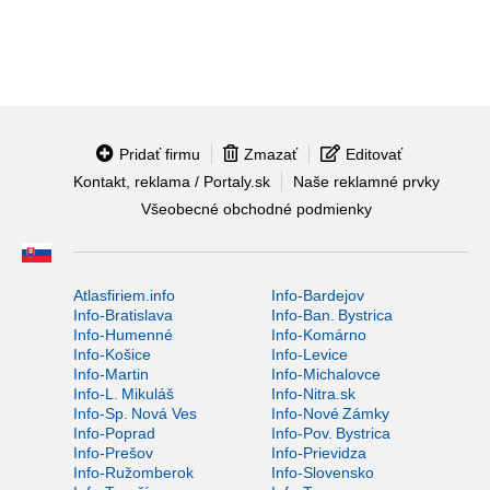
Pridať firmu
Zmazať
Editovať
Kontakt, reklama / Portaly.sk
Naše reklamné prvky
Všeobecné obchodné podmienky
Atlasfiriem.info
Info-Bardejov
Info-Bratislava
Info-Ban. Bystrica
Info-Humenné
Info-Komárno
Info-Košice
Info-Levice
Info-Martin
Info-Michalovce
Info-L. Mikuláš
Info-Nitra.sk
Info-Sp. Nová Ves
Info-Nové Zámky
Info-Poprad
Info-Pov. Bystrica
Info-Prešov
Info-Prievidza
Info-Ružomberok
Info-Slovensko