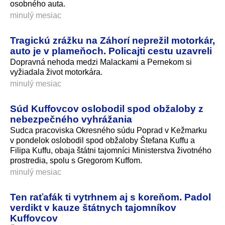
osobného auta.
minulý mesiac
Tragickú zrážku na Záhorí neprežil motorkár,
auto je v plameňoch. Policajti cestu uzavreli
Dopravná nehoda medzi Malackami a Pernekom si
vyžiadala život motorkára.
minulý mesiac
Súd Kuffovcov oslobodil spod obžaloby z
nebezpečného vyhrážania
Sudca pracoviska Okresného súdu Poprad v Kežmarku
v pondelok oslobodil spod obžaloby Štefana Kuffu a
Filipa Kuffu, obaja štátni tajomníci Ministerstva životného
prostredia, spolu s Gregorom Kuffom.
minulý mesiac
Ten raťafák ti vytrhnem aj s koreňom. Padol
verdikt v kauze štátnych tajomníkov
Kuffovcov