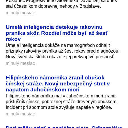
Poslanec Progresívneho Slovenska Dávid Dej sa dnes
stal účastníkom dopravnej nehody v Bratislave.
minulý mesiac
Umelá inteligencia detekuje rakovinu
prsníka skôr. Rozdiel môže byť až šesť
rokov
Umelá inteligencia dokáže na mamografoch odhaliť
príznaky rakoviny prsníka až šesť rokov pred diagnózou.
Nová švédska štúdia ukazuje jej prekvapivú presnosť.
minulý mesiac
Filipínskeho námorníka zranil obušok
čínskej stráže. Nový nebezpečný stret v
napätom Juhočínskom mori
Filipínskeho námorníka mal v Juhočínskom mori zraniť
príslušník čínskej pobrežnej stráže dreveným obuškom.
Incident pri spornom atole zvyšuje napätie v regióne.
minulý mesiac
Deti môžu prísť o sociálne siete. Odborníčka