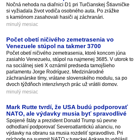
Nočná nehoda na diaľnici D1 pri Turčianskej Štiavničke
si vyžiadala život vodiča osobného auta. Po zrážke
s kamiónom zasahovali hasiči aj záchranári.
minulý mesiac
Počet obetí ničivého zemetrasenia vo
Venezuele stúpol na takmer 3700
Počet obetí ničivého zemetrasenia, ktoré koncom júna
zasiahlo Venezuelu, stúpol na najmenej 3685. V utorok to
na sociálnej sieti X oznámil predseda tamojšieho
parlamentu Jorge Rodríguez. Medzinárodné
záchranárske tímy, vrátane slovenského modulu, sa po
dvoch týždňoch intenzívnych prác už vrátili domov.
minulý mesiac
Mark Rutte tvrdí, že USA budú podporovať
NATO, ale výdavky musia byť spravodlivé
Spojené štáty a prezident Donald Trump sú pevne
odhodlaní podporovať Severoatlantickú alianciu, no
výdavky na obranu sa musia rozdeliť spravodlivo. Pri
príchode na summit NATO v tureckej Ankare to vyhlásil