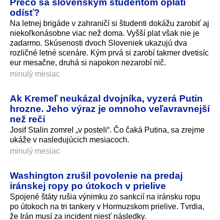
Prečo sa slovenským študentom oplatí
odísť?
Na letnej brigáde v zahraničí si študenti dokážu zarobiť aj
niekoľkonásobne viac než doma. Vyšší plat však nie je
zadarmo. Skúsenosti dvoch Sloveniek ukazujú dva
rozličné letné scenáre. Kým prvá si zarobí takmer dvetisíc
eur mesačne, druhá si napokon nezarobí nič.
minulý mesiac
Ak Kremeľ neukázal dvojníka, vyzerá Putin
hrozne. Jeho výraz je omnoho veľavravnejší
než reči
Josif Stalin zomrel „v posteli“. Čo čaká Putina, sa zrejme
ukáže v nasledujúcich mesiacoch.
minulý mesiac
Washington zrušil povolenie na predaj
iránskej ropy po útokoch v prielive
Spojené štáty rušia výnimku zo sankcií na iránsku ropu
po útokoch na tri tankery v Hormuzskom prielive. Tvrdia,
že Irán musí za incident niesť následky.