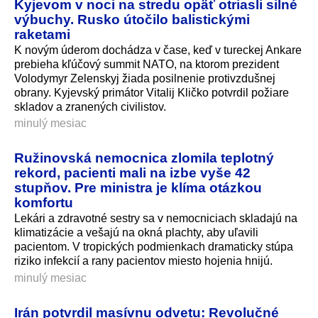
Kyjevom v noci na stredu opäť otriasli silné
výbuchy. Rusko útočilo balistickými
raketami
K novým úderom dochádza v čase, keď v tureckej Ankare
prebieha kľúčový summit NATO, na ktorom prezident
Volodymyr Zelenskyj žiada posilnenie protivzdušnej
obrany. Kyjevský primátor Vitalij Kličko potvrdil požiare
skladov a zranených civilistov.
minulý mesiac
Ružinovská nemocnica zlomila teplotný
rekord, pacienti mali na izbe vyše 42
stupňov. Pre ministra je klíma otázkou
komfortu
Lekári a zdravotné sestry sa v nemocniciach skladajú na
klimatizácie a vešajú na okná plachty, aby uľavili
pacientom. V tropických podmienkach dramaticky stúpa
riziko infekcií a rany pacientov miesto hojenia hnijú.
minulý mesiac
Irán potvrdil masívnu odvetu: Revolučné