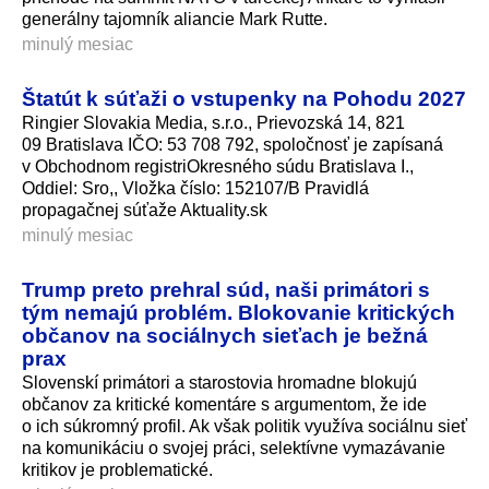
generálny tajomník aliancie Mark Rutte.
minulý mesiac
Štatút k súťaži o vstupenky na Pohodu 2027
Ringier Slovakia Media, s.r.o., Prievozská 14, 821
09 Bratislava IČO: 53 708 792, spoločnosť je zapísaná
v Obchodnom registriOkresného súdu Bratislava I.,
Oddiel: Sro,, Vložka číslo: 152107/B Pravidlá
propagačnej súťaže Aktuality.sk
minulý mesiac
Trump preto prehral súd, naši primátori s
tým nemajú problém. Blokovanie kritických
občanov na sociálnych sieťach je bežná
prax
Slovenskí primátori a starostovia hromadne blokujú
občanov za kritické komentáre s argumentom, že ide
o ich súkromný profil. Ak však politik využíva sociálnu sieť
na komunikáciu o svojej práci, selektívne vymazávanie
kritikov je problematické.