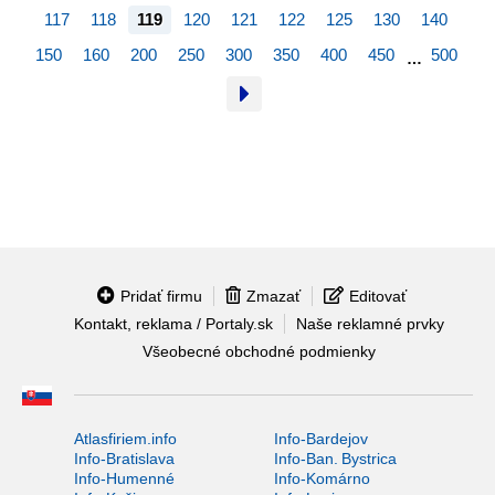
117
118
119
120
121
122
125
130
140
150
160
200
250
300
350
400
450
500
…
Pridať firmu
Zmazať
Editovať
Kontakt, reklama / Portaly.sk
Naše reklamné prvky
Všeobecné obchodné podmienky
Atlasfiriem.info
Info-Bardejov
Info-Bratislava
Info-Ban. Bystrica
Info-Humenné
Info-Komárno