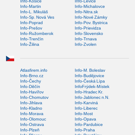
Info-Košice
Info-Levice
Info-Martin
Info-Michalovce
Info-L. Mikuláš
Info-Nitra.sk
Info-Sp. Nová Ves
Info-Nové Zámky
Info-Poprad
Info-Pov. Bystrica
Info-Prešov
Info-Prievidza
Info-Ružomberok
Info-Slovensko
Info-Trenčín
Info-Trnava
Info-Žilina
Info-Zvolen
Atlasfirem.info
Info-M. Boleslav
Info-Brno.cz
Info-Budějovice
Info-Čechy
Info-Česká Lípa
Info-Děčín
InfoFrýdek-Místek
Info-Havířov
Info-Hradec Kr.
Info-Chomutov
Info-Jablonec n.N.
Info-Jihlava
Info-Karviná
Info-Kladno
Info-Liberec
Info-Morava
Info-Most
Info-Olomouc
Info-Opava
Info-Ostrava
Info-Pardubice
Info-Plzeň
Info-Praha