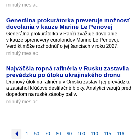
minulý mesiac
Generálna prokurátorka preveruje možnosť
dovolania v kauze Marine Le Penovej
Generálna prokurátorka v Paríži zvažuje dovolanie
v kauze sprenevery eurofondov Marine Le Penovej.
Verdikt môže rozhodnúť o jej šanciach v roku 2027.
minulý mesiac
Najväčšia ropná rafinéria v Rusku zastavila
prevádzku po útoku ukrajinského dronu
Dronový útok na rafinériu v Omsku zastavil jej prevádzku
a zasiahol kľúčové destilačné bloky. Analytici varujú pred
dopadom na ruské zásoby palív.
minulý mesiac
1
50
70
80
90
100
110
115
116