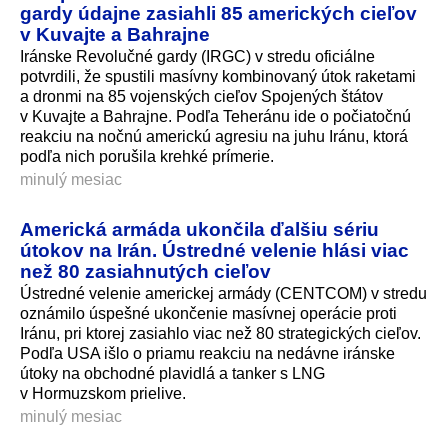
gardy údajne zasiahli 85 amerických cieľov
v Kuvajte a Bahrajne
Iránske Revolučné gardy (IRGC) v stredu oficiálne
potvrdili, že spustili masívny kombinovaný útok raketami
a dronmi na 85 vojenských cieľov Spojených štátov
v Kuvajte a Bahrajne. Podľa Teheránu ide o počiatočnú
reakciu na nočnú americkú agresiu na juhu Iránu, ktorá
podľa nich porušila krehké prímerie.
minulý mesiac
Americká armáda ukončila ďalšiu sériu
útokov na Irán. Ústredné velenie hlási viac
než 80 zasiahnutých cieľov
Ústredné velenie americkej armády (CENTCOM) v stredu
oznámilo úspešné ukončenie masívnej operácie proti
Iránu, pri ktorej zasiahlo viac než 80 strategických cieľov.
Podľa USA išlo o priamu reakciu na nedávne iránske
útoky na obchodné plavidlá a tanker s LNG
v Hormuzskom prielive.
minulý mesiac