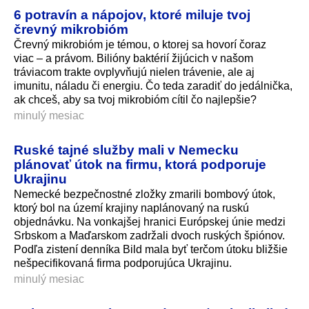
6 potravín a nápojov, ktoré miluje tvoj
črevný mikrobióm
Črevný mikrobióm je témou, o ktorej sa hovorí čoraz
viac – a právom. Bilióny baktérií žijúcich v našom
tráviacom trakte ovplyvňujú nielen trávenie, ale aj
imunitu, náladu či energiu. Čo teda zaradiť do jedálnička,
ak chceš, aby sa tvoj mikrobióm cítil čo najlepšie?
minulý mesiac
Ruské tajné služby mali v Nemecku
plánovať útok na firmu, ktorá podporuje
Ukrajinu
Nemecké bezpečnostné zložky zmarili bombový útok,
ktorý bol na území krajiny naplánovaný na ruskú
objednávku. Na vonkajšej hranici Európskej únie medzi
Srbskom a Maďarskom zadržali dvoch ruských špiónov.
Podľa zistení denníka Bild mala byť terčom útoku bližšie
nešpecifikovaná firma podporujúca Ukrajinu.
minulý mesiac