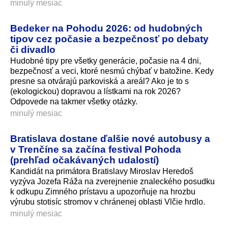
minulý mesiac
Bedeker na Pohodu 2026: od hudobných
tipov cez počasie a bezpečnosť po debaty
či divadlo
Hudobné tipy pre všetky generácie, počasie na 4 dni,
bezpečnosť a veci, ktoré nesmú chýbať v batožine. Kedy
presne sa otvárajú parkoviská a areál? Ako je to s
(ekologickou) dopravou a lístkami na rok 2026?
Odpovede na takmer všetky otázky.
minulý mesiac
Bratislava dostane ďalšie nové autobusy a
v Trenčíne sa začína festival Pohoda
(prehľad očakávaných udalostí)
Kandidát na primátora Bratislavy Miroslav Heredoš
vyzýva Jozefa Ráža na zverejnenie znaleckého posudku
k odkupu Zimného prístavu a upozorňuje na hrozbu
výrubu stotisíc stromov v chránenej oblasti Vlčie hrdlo.
minulý mesiac