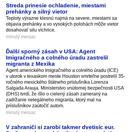
Streda prinesie ochladenie, miestami
prehánky a silný vietor
Teploty výrazne klesnú najmä na severe, miestami sa
objavia prehánky a vo vysokých polohách môže vietor
dosahovať silu víchrice.
minulý mesiac
Ďalší sporný zásah v USA: Agent
Imigračného a colného úradu zastrelil
migranta z Mexika
Agent amerického Imigračného a colného úradu (ICE)
v utorok v texaskom meste Houston smrteľne postrelil 35-
ročného mexického štátneho príslušníka Lorenza
Salgada Arauja. Ministerstvo vnútornej bezpečnosti USA
(DHS) tvrdí, že išlo o cielený zásah zameraný na
zadržanie nelegálneho migranta, ktorý mal na
príslušníkov zaútočiť autom.
minulý mesiac
V zahraničí si zarobí takmer dvetisíc eur.