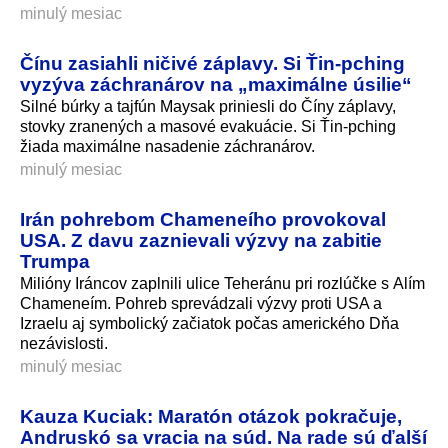
minulý mesiac
Čínu zasiahli ničivé záplavy. Si Ťin-pching
vyzýva záchranárov na „maximálne úsilie“
Silné búrky a tajfún Maysak priniesli do Číny záplavy,
stovky zranených a masové evakuácie. Si Ťin-pching
žiada maximálne nasadenie záchranárov.
minulý mesiac
Irán pohrebom Chameneího provokoval
USA. Z davu zaznievali výzvy na zabitie
Trumpa
Milióny Iráncov zaplnili ulice Teheránu pri rozlúčke s Alím
Chameneím. Pohreb sprevádzali výzvy proti USA a
Izraelu aj symbolický začiatok počas amerického Dňa
nezávislosti.
minulý mesiac
Kauza Kuciak: Maratón otázok pokračuje,
Andruskó sa vracia na súd. Na rade sú ďalší