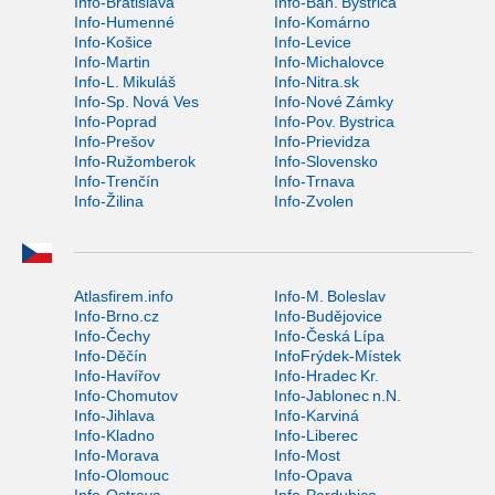
Info-Bratislava
Info-Ban. Bystrica
Info-Humenné
Info-Komárno
Info-Košice
Info-Levice
Info-Martin
Info-Michalovce
Info-L. Mikuláš
Info-Nitra.sk
Info-Sp. Nová Ves
Info-Nové Zámky
Info-Poprad
Info-Pov. Bystrica
Info-Prešov
Info-Prievidza
Info-Ružomberok
Info-Slovensko
Info-Trenčín
Info-Trnava
Info-Žilina
Info-Zvolen
Atlasfirem.info
Info-M. Boleslav
Info-Brno.cz
Info-Budějovice
Info-Čechy
Info-Česká Lípa
Info-Děčín
InfoFrýdek-Místek
Info-Havířov
Info-Hradec Kr.
Info-Chomutov
Info-Jablonec n.N.
Info-Jihlava
Info-Karviná
Info-Kladno
Info-Liberec
Info-Morava
Info-Most
Info-Olomouc
Info-Opava
Info-Ostrava
Info-Pardubice