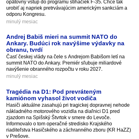
opätovný vstup do programu stíhačiek F-35. Chce tak
urobiť aj napriek pretrvávajúcim americkým sankciám a
odporu Kongresu.
minulý mesiac
Andrej Babiš mieri na summit NATO do
Ankary. Budúci rok navýšime výdavky na
obranu, tvrdí
Časť českej vlády na čele s Andrejom Babišom letí na
summit NATO do Ankary. Premiér sľubuje miliardové
navýšenie obranného rozpočtu v roku 2027.
minulý mesiac
Tragédia na D1: Pod prevráteným
kamiónom vyhasol život vodiča
Hasiči aktuálne zasahujú pri tragickej dopravnej nehode
nákladného motorového vozidla na diaľnici D1 pred
zjazdom na Spišský Štvrtok v smere do Levoče.
Informovalo o tom operačné stredisko Krajského
riaditeľstva Hasičského a záchranného zboru (KR HaZZ)
v Prešove.