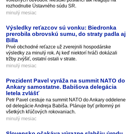
rozhodnutie Ústavného súdu SR.
minulý mesiac
Výsledky reťazcov sú vonku: Biedronka
prerobila obrovskú sumu, do straty padla aj
Billa
Prvé obchodné reťazce už zverejnili hospodárske
výsledky za minulý rok. Aj keď niektorí hráči dokázali
tržby zvýšiť, ostatní ostali v strate.
minulý mesiac
Prezident Pavel vyráža na summit NATO do
Ankary samostatne. Babišova delegácia
letela zvlášť
Petr Pavel cestuje na summit NATO do Ankary oddelene
od delegácie Andreja Babiša. Plánuje byť prítomný pri
všetkých kľúčových rokovaniach.
minulý mesiac
Slovensko očakáva výrazne slabšiu úrodu