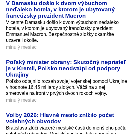
V Damasku došlo k dvom výbuchom
neďaleko hotela, v ktorom je ubytovaný
francúzsky prezident Macron
V centre Damasku došlo k dvom výbuchom neďaleko
hotela, v ktorom je ubytovaný francúzsky prezident
Emmanuel Macron. Bezpečnostné zložky okamžite
uzavreli okolie.
minulý mesiac
Poľský minister obrany: Skutočný nepriateľ
je v Kremli, Poľsko neodstúpi od podpory
Ukrajiny
Poľsko odtajnilo rozsah svojej vojenskej pomoci Ukrajine
v hodnote 16,45 miliardy zlotých. Väčšina z nej
smerovala na front v prvých dvoch rokoch vojny.
minulý mesiac
Voľby 2026: Hlavné mesto znížilo počet
volebných obvodov
Bratislava zlúči viaceré mestské časti do menšieho počtu
volebných obvodov. Mestskí poslanci tak reagujú na