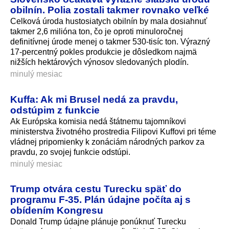
obilnín. Polia zostali takmer rovnako veľké
Celková úroda hustosiatych obilnín by mala dosiahnuť
takmer 2,6 milióna ton, čo je oproti minuloročnej
definitívnej úrode menej o takmer 530-tisíc ton. Výrazný
17-percentný pokles produkcie je dôsledkom najmä
nižších hektárových výnosov sledovaných plodín.
minulý mesiac
Kuffa: Ak mi Brusel nedá za pravdu,
odstúpim z funkcie
Ak Európska komisia nedá štátnemu tajomníkovi
ministerstva životného prostredia Filipovi Kuffovi pri téme
vládnej pripomienky k zonáciám národných parkov za
pravdu, zo svojej funkcie odstúpi.
minulý mesiac
Trump otvára cestu Turecku späť do
programu F-35. Plán údajne počíta aj s
obídením Kongresu
Donald Trump údajne plánuje ponúknuť Turecku