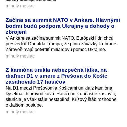
minulý mesiac
Začína sa summit NATO v Ankare. Hlavnými
bodmi budú podpora Ukrajiny a dohody o
zbrojení
V Ankare sa začína summit NATO. Európski lídri chcú
presvedčiť Donalda Trumpa, že plnia záväzky k obrane.
Zároveň majú potvrdiť miliardovú pomoc Ukrajine.
minulý mesiac
Z kamióna unikla nebezpečná látka, na
diaľnici D1 v smere z Prešova do Košíc
zasahovalo 17 hasičov
Na D1 medzi Prešovom a Košicami unikla z kamióna
kyselina chlorovodíková. Hasiči únik dočasne zastavili,
situácia je však stále nestabilná. Krízový štáb rozhodne
o ďalšom postupe.
minulý mesiac