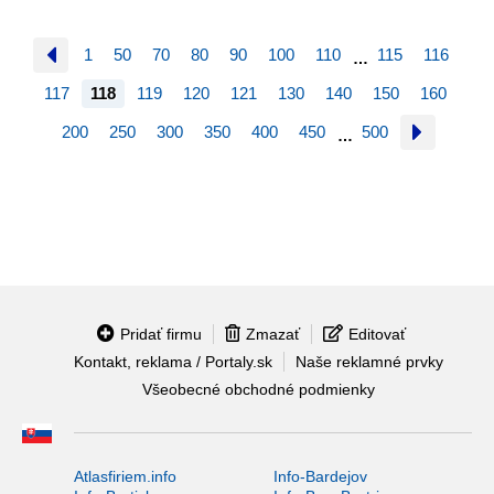
1
50
70
80
90
100
110
115
116
…
117
118
119
120
121
130
140
150
160
200
250
300
350
400
450
500
…
Pridať firmu
Zmazať
Editovať
Kontakt, reklama / Portaly.sk
Naše reklamné prvky
Všeobecné obchodné podmienky
Atlasfiriem.info
Info-Bardejov