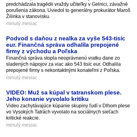
predchádzala tragédii vraždy učiteľky v Gelnici, závažné
porušenia zákona. Uviedol to generálny prokurátor Maroš
Žilinka v stanovisku.
minulý mesiac
Podvod s daňou z nealka za vyše 543‑tisíc
eur. Finančná správa odhalila prepojené
firmy z východu a Poľska
Finančná správa stopla neoprávnenú vratku dane zo
sladených nápojov za viac ako 543 tisíc eur. Odhalila
prepojené firmy s nekontaktnými konateľmi z Poľska.
minulý mesiac
VIDEO: Muž sa kúpal v tatranskom plese.
Jeho konanie vyvolalo kritiku
Video zachytávajúce kúpanie skupiny ľudí v Dlhom plese
vo Vysokých Tatrách vyvolalo na sociálnych sieťach
kritické reakcie.
minulý mesiac